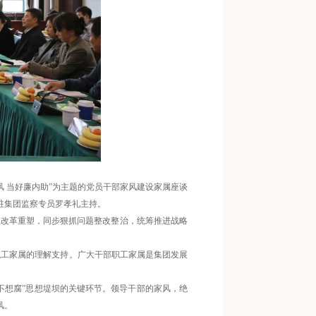
风 当好廉内助”为主题的党员干部家风建设家属座谈
驻集团监察专员罗孝礼主持。
改革重塑，同步狠抓问题整改整治，统筹推进战略
职工家属的理解支持。广大干部职工家属是集团发展
不想腐”思想堤坝的关键环节。领导干部的家风，绝
风。