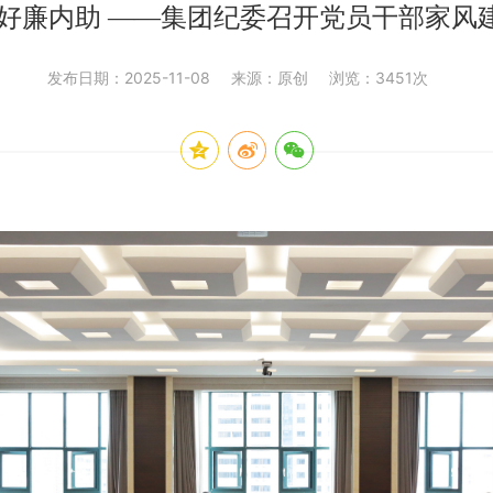
当好廉内助 ——集团纪委召开党员干部家风
发布日期：2025-11-08
来源：原创
浏览：3451次