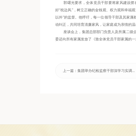
郭曙光要求，全体党员干部要将家风建设摆在
好“枕边风”，树立正确的金钱观、权力观和幸福观
以外”的监督。他呼吁，每一位领导干部及其家属
动纠正，共同培育清廉家风，让家庭成为亲情的温
座谈会上，集团总部部门负责人及所属二级企
委还向所有家属发放了《致全体党员干部家属的一
上一篇：集团举办纪检监察干部深学习实调...