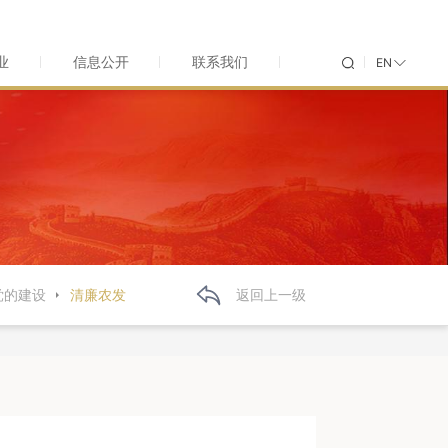
业
信息公开
联系我们
EN
党的建设
清廉农发
返回上一级