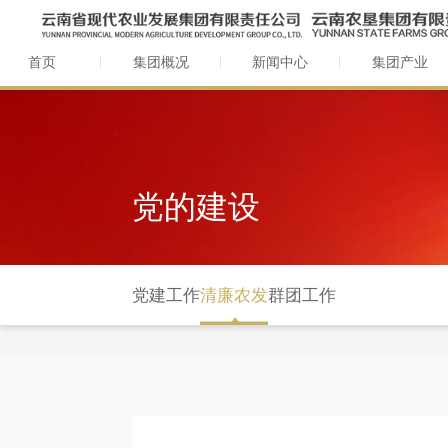
首页
集团概况
新闻中心
集团产业
党的建设
党建工作
清廉农发
群团工作