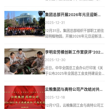
糖业公司成功入选省级职工书屋建设名
单，云胶集团红河国际公司入选省级流
集团总部开展2026年元旦迎新活
动职工书屋，云胶景阳公司入选省级电
子职工书屋。近年来，集团群团组织深
动
2025-12-31
入推进全民阅读工作，通过完善阅读设
12月31日，集团总部组织干部职工前往
施、丰富读书活动、打造特色品牌，积
昆明植物园，开展2026年元旦迎新活
极营造“爱读书、读好书、善读书”的浓
动。大家在讲解员的引导下，漫步扶荔
厚氛围，引导职工以阅读提升专业素
宫，领略自然之美、生态之美、科技之
质、拓展视野格局，为集团发展与人才
李明忠劳模创新工作室获评“2025
妙。之后，大家热情参与各项趣味活
成长注入源源不断的“书香...
动，现场气氛热烈、欢声笑语不断，团
年全国总工会支持建设全国劳模工
2025-12-30
队默契也在轻松愉快的互动中得到进一
匠创新工作室”
近日，中华全国总工会办公厅印发《关
步提升。大家纷纷表示，此次迎新活动
于公布2025年全国总工会支持建设全
不仅放松了身心，更激发了干劲，未来
国劳模工匠创新工作室名单的通知》，
将以更加饱满的精神状态投入到工作
云胶景阳公司李明忠劳模创新工作室成
中，以更加奋发有为的姿态开启新的一
云粮集团与高特公司产改结对共建
功获评“2025年全国总工会支持建设全
年。
国劳模工匠创新工作室”，并获得10万
显成效
2025-12-18
元专项补助资金。李明忠劳模创新工作
12月17日，云粮集团工会与高特公司工
室创建于2021年。多年来，该工作室依